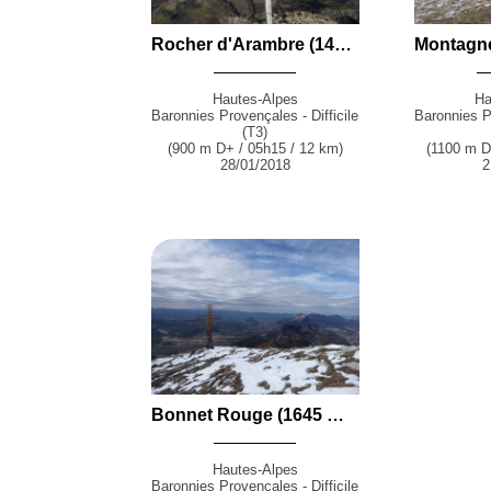
Rocher d'Arambre (1431 m) et Belvédère Saint-Vincent (1229 m) en boucle par le Bersac et le Vallon du Torrent de Claret depuis Serres
Hautes-Alpes
Ha
Baronnies Provençales - Difficile
Baronnies Pr
(T3)
(900 m D+ / 05h15 / 12 km)
(1100 m D
28/01/2018
2
Bonnet Rouge (1645 m) et Serre de la Bouisse (1634 m) par la Viste et la Coucoule depuis l'Épine
Hautes-Alpes
Baronnies Provençales - Difficile