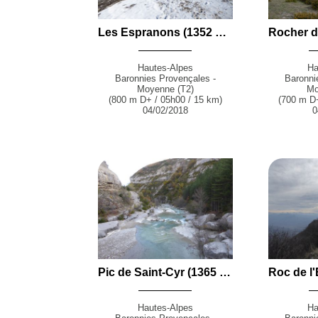
Les Espranons (1352 m) par le Clôt des Chats depuis le Vallon du Torrent des Vignes (Ribiers - D942)
Hautes-Alpes
Ha
Baronnies Provençales -
Baronni
Moyenne (T2)
Mo
(800 m D+ / 05h00 / 15 km)
(700 m D+
04/02/2018
0
Pic de Saint-Cyr (1365 m) en boucle par les Gorges de la Méouge depuis Antonaves
Hautes-Alpes
Ha