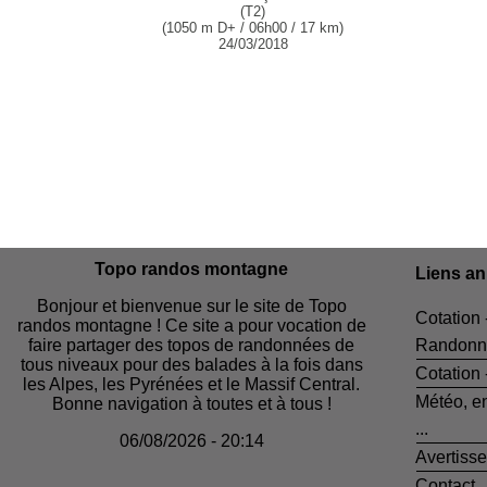
(T2)
(1050 m D+ / 06h00 / 17 km)
24/03/2018
Topo randos montagne
Liens a
Bonjour et bienvenue sur le site de Topo
Cotation 
randos montagne ! Ce site a pour vocation de
faire partager des topos de randonnées de
Randonn
tous niveaux pour des balades à la fois dans
Cotation
les Alpes, les Pyrénées et le Massif Central.
Météo, e
Bonne navigation à toutes et à tous !
...
06/08/2026 - 20:14
Avertiss
Contact