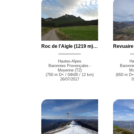
Roc de l'Aigle (1219 m) et Rocher de Pierre Impie (1091 m) par la piste forestière depuis Chatillon (Ribiers)
Hautes-Alpes
Ha
Baronnies Provençales -
Baronni
Moyenne (T2)
Mo
(750 m D+ / 04h00 / 12 km)
(650 m D+ 
26/07/2017
0