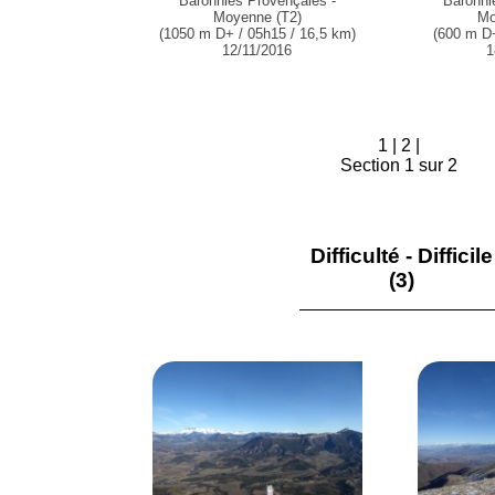
Baronnies Provençales -
Baronni
Moyenne (T2)
Mo
(1050 m D+ / 05h15 / 16,5 km)
(600 m D+
12/11/2016
1
1
|
2
|
Section 1 sur 2
Difficulté - Difficile
(3)