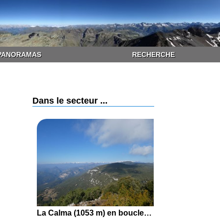
PANORAMAS
RECHERCHE
Dans le secteur ...
La Calma (1053 m) en boucle par le Camí dels Valencians, Sant Grau d'Entreperes, l'Oratori Sant Jordi et le Mirador de la Pedrera depuis Tortellà