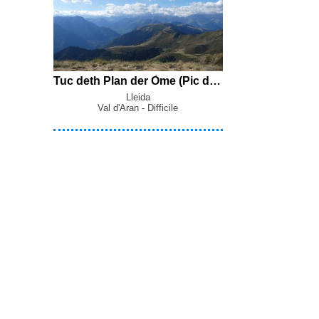
Tuc deth Plan der Òme (Pic de Bacanère) (2193 m), Tuc d'Angost (2128 m), Cap d'Estanhs (Cap deth Còth d'Estanhs) (Plan de Montmajou) (2082 m), Tuc des Tres Corets (Tuc des Trois Courets) (1950 m) et Malh des Bessons (Cap de Bedourat) (1946 m) en boucle par le Bosquet de Saplan, le Còth de Vacanera, la Sèrra de Plansorda et le Coret de Pan depuis Bausen
Lleida
Val d'Aran - Difficile