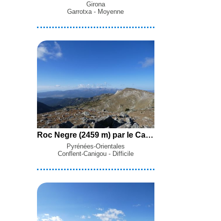
Girona
Garrotxa - Moyenne
Roc Negre (2459 m) par le Camping el Manau, Montellà, la Cabane de l'Estany del Clot et le Gorg Estelat depuis Nohèdes
Pyrénées-Orientales
Conflent-Canigou - Difficile