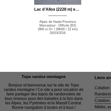
Lac d'Allos (2228 m) en raquettes par la Route Forestière depuis Allos
Alpes de Haute-Provence
Mercantour - Difficile (R2)
(900 m D+ / 09h00 / 22 km)
26/03/2016
Topo randos montagne
Liens a
Bonjour et bienvenue sur le site de Topo
Cotation 
randos montagne ! Ce site a pour vocation de
faire partager des topos de randonnées de
Randonn
tous niveaux pour des balades à la fois dans
Cotation
les Alpes, les Pyrénées et le Massif Central.
Météo, e
Bonne navigation à toutes et à tous !