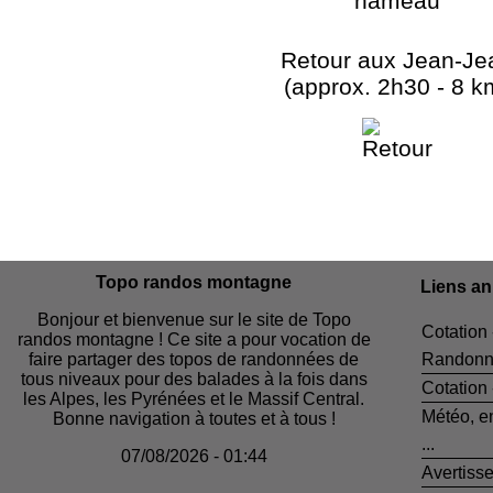
Retour aux Jean-Je
(approx. 2h30 - 8 k
Topo randos montagne
Liens a
Bonjour et bienvenue sur le site de Topo
Cotation 
randos montagne ! Ce site a pour vocation de
faire partager des topos de randonnées de
Randonn
tous niveaux pour des balades à la fois dans
Cotation
les Alpes, les Pyrénées et le Massif Central.
Météo, e
Bonne navigation à toutes et à tous !
...
07/08/2026 - 01:44
Avertiss