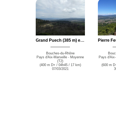
Grand Puech (385 m) en boucle par la Chapelle Saint-Césaire, le Vallon du Pin, Aurons et la Plaine de Sonnailler depuis Vernègues
Bouches-du-Rhône
Bouc
Pays d'Aix-Marseille - Moyenne
Pays d'Aix-
(T2)
(400 m D+ / 04h45 / 17 km)
(600 m D+
07/03/2021
3