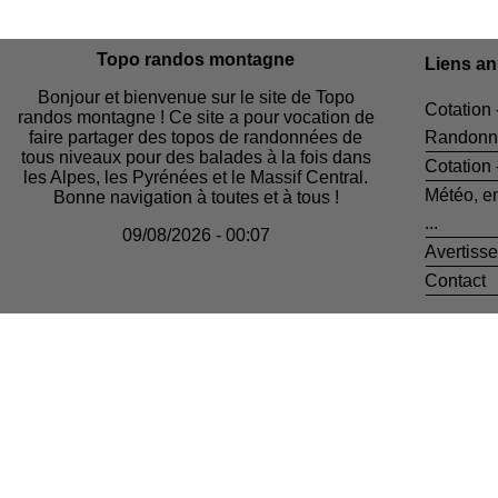
Topo randos montagne
Liens a
Bonjour et bienvenue sur le site de Topo
Cotation 
randos montagne ! Ce site a pour vocation de
faire partager des topos de randonnées de
Randonn
tous niveaux pour des balades à la fois dans
Cotation
les Alpes, les Pyrénées et le Massif Central.
Météo, e
Bonne navigation à toutes et à tous !
...
09/08/2026 - 00:07
Avertiss
Contact