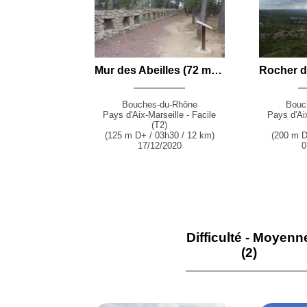
Mur des Abeilles (72 m) en boucle par le Circuit des Bories, le Château de Confoux et la Bastide de Boulian depuis Cornillon-Confoux
Bouches-du-Rhône
Bouc
Pays d'Aix-Marseille - Facile
Pays d'Aix
(T2)
(125 m D+ / 03h30 / 12 km)
(200 m D
17/12/2020
0
Difficulté - Moyenn
(2)