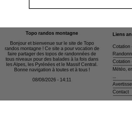
Topo randos montagne
Liens a
Bonjour et bienvenue sur le site de Topo
Cotation 
randos montagne ! Ce site a pour vocation de
faire partager des topos de randonnées de
Randonn
tous niveaux pour des balades à la fois dans
Cotation
les Alpes, les Pyrénées et le Massif Central.
Météo, e
Bonne navigation à toutes et à tous !
...
08/08/2026 - 14:11
Avertiss
Contact