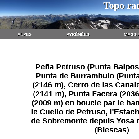
Topo ra
ALPES
PYRÉNÉES
MASSI
Peña Petruso (Punta Balposa
Punta de Burrambulo (Punt
(2146 m), Cerro de las Canal
(2141 m), Punta Facera (2036
(2009 m) en boucle par le ha
le Cuello de Petruso, l'Estac
de Sobremonte depuis Yosa 
(Biescas)