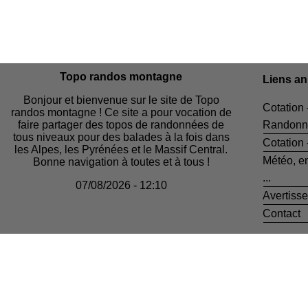
Topo randos montagne
Liens a
Bonjour et bienvenue sur le site de Topo
Cotation 
randos montagne ! Ce site a pour vocation de
faire partager des topos de randonnées de
Randonn
tous niveaux pour des balades à la fois dans
Cotation
les Alpes, les Pyrénées et le Massif Central.
Météo, e
Bonne navigation à toutes et à tous !
...
07/08/2026 - 12:10
Avertiss
Contact