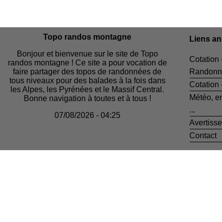
Topo randos montagne
Liens a
Bonjour et bienvenue sur le site de Topo
Cotation 
randos montagne ! Ce site a pour vocation de
faire partager des topos de randonnées de
Randonn
tous niveaux pour des balades à la fois dans
Cotation
les Alpes, les Pyrénées et le Massif Central.
Météo, e
Bonne navigation à toutes et à tous !
...
07/08/2026 - 04:25
Avertiss
Contact