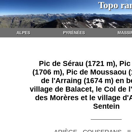
Topo ra
ALPES
PYRÉNÉES
MASSI
Pic de Sérau (1721 m), Pi
(1706 m), Pic de Moussaou (
de l'Arraing (1674 m) en b
village de Balacet, le Col de l
des Morères et le village d
Sentein
ARIÈGE - COUSERANS - I