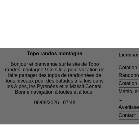
Topo randos montagne
Liens a
Bonjour et bienvenue sur le site de Topo
Cotation 
randos montagne ! Ce site a pour vocation de
faire partager des topos de randonnées de
Randonn
tous niveaux pour des balades à la fois dans
Cotation
les Alpes, les Pyrénées et le Massif Central.
Météo, e
Bonne navigation à toutes et à tous !
...
06/08/2026 - 07:48
Avertiss
Contact