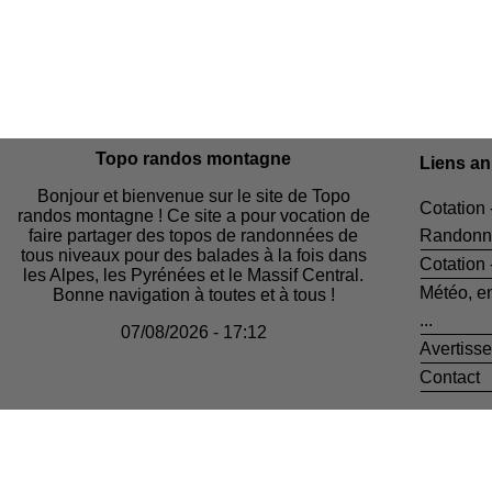
Topo randos montagne
Liens a
Bonjour et bienvenue sur le site de Topo
Cotation 
randos montagne ! Ce site a pour vocation de
faire partager des topos de randonnées de
Randonn
tous niveaux pour des balades à la fois dans
Cotation
les Alpes, les Pyrénées et le Massif Central.
Météo, e
Bonne navigation à toutes et à tous !
...
07/08/2026 - 17:12
Avertiss
Contact