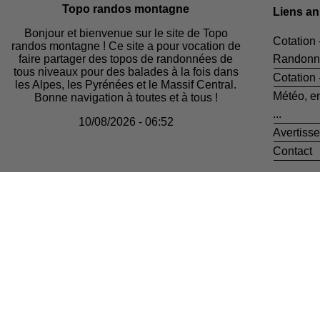
Topo randos montagne
Liens a
Bonjour et bienvenue sur le site de Topo
Cotation 
randos montagne ! Ce site a pour vocation de
faire partager des topos de randonnées de
Randonn
tous niveaux pour des balades à la fois dans
Cotation
les Alpes, les Pyrénées et le Massif Central.
Météo, e
Bonne navigation à toutes et à tous !
...
10/08/2026 - 06:52
Avertiss
Contact