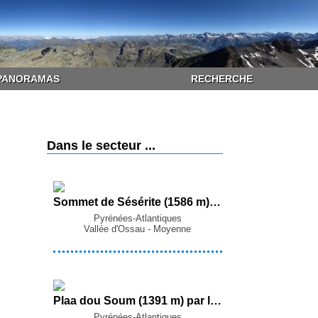
PANORAMAS
RECHERCHE
Dans le secteur ...
Sommet de Sésérite (1586 m) et Turounet de Lauda (1507 m) par les Abreuvoirs de Lourziou depuis le Port de Castet (Castet)
Pyrénées-Atlantiques
Vallée d'Ossau - Moyenne
Plaa dou Soum (1391 m) par la Fontaine Estéret, la Fontaine de Bart, les Granges de Gère et le Col de la Courade depuis Gère-Bélesten
Pyrénées-Atlantiques