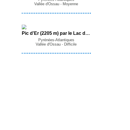
Vallée d'Ossau - Moyenne
Pic d'Er (2205 m) par le Lac d'Er depuis le Parking du Départ du Lac d'Er (Laruns - D934)
Pyrénées-Atlantiques
Vallée d'Ossau - Difficile