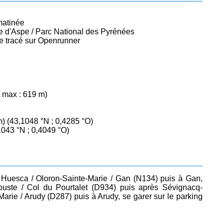
 matinée
e d'Aspe / Parc National des Pyrénées
 le tracé sur Openrunner
t max : 619 m)
m) (43,1048 °N ; 0,4285 °O)
1043 °N ; 0,4049 °O)
 Huesca / Oloron-Sainte-Marie / Gan (N134) puis à Gan,
rtouste / Col du Pourtalet (D934) puis après Sévignacq-
Marie / Arudy (D287) puis à Arudy, se garer sur le parking