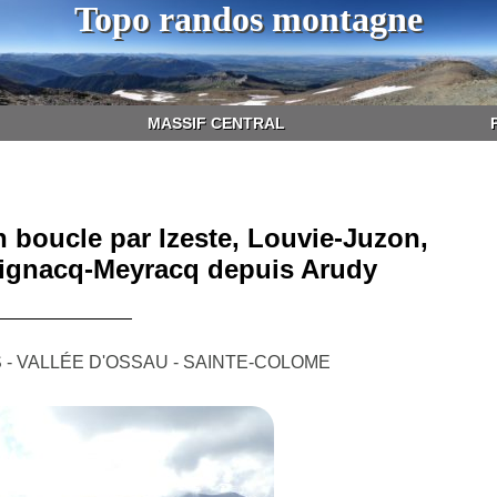
Topo randos montagne
MASSIF CENTRAL
n boucle par Izeste, Louvie-Juzon,
vignacq-Meyracq depuis Arudy
- VALLÉE D'OSSAU - SAINTE-COLOME