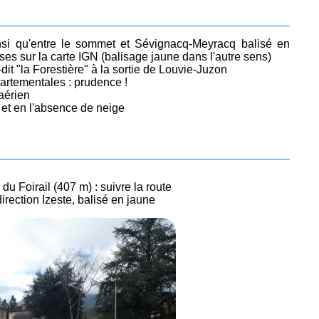
 ainsi qu'entre le sommet et Sévignacq-Meyracq balisé en
ses sur la carte IGN (balisage jaune dans l'autre sens)
it "la Forestière" à la sortie de Louvie-Juzon
artementales : prudence !
aérien
 et en l'absence de neige
du Foirail (407 m) : suivre la route
 direction Izeste, balisé en jaune