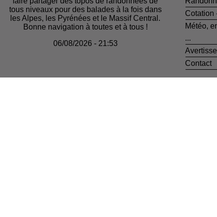
faire partager des topos de randonnées de
Randonn
tous niveaux pour des balades à la fois dans
Cotation
les Alpes, les Pyrénées et le Massif Central.
Météo, e
Bonne navigation à toutes et à tous !
...
06/08/2026 - 21:53
Avertiss
Contact