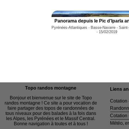
Panorama depuis le Pic d'Iparla a
Pyrénées-Atlantiques - Basse-Navarre - Saint
- 15/02/2019
Topo randos montagne
Liens a
Bonjour et bienvenue sur le site de Topo
Cotation 
randos montagne ! Ce site a pour vocation de
faire partager des topos de randonnées de
Randonn
tous niveaux pour des balades à la fois dans
Cotation
les Alpes, les Pyrénées et le Massif Central.
Météo, e
Bonne navigation à toutes et à tous !