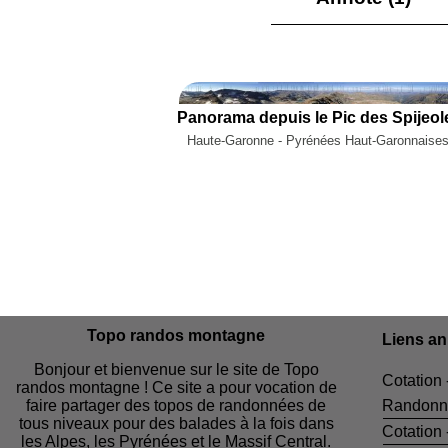
Haute-Garonne - Pyrénées Haut-Garonnaises
Topo randos montagne
Liens a
Bonjour et bienvenue sur le site de Topo
Cotation 
randos montagne ! Ce site a pour vocation de
faire partager des topos de randonnées de
Randonn
tous niveaux pour des balades à la fois dans
Cotation
les Alpes, les Pyrénées et le Massif Central.