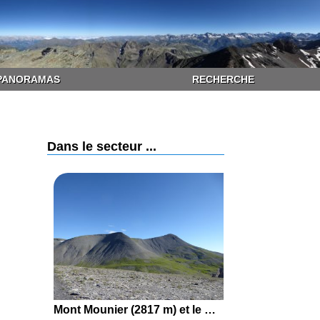
PANORAMAS
RECHERCHE
Dans le secteur ...
Mont Mounier (2817 m) et le Petit Mounier (2727 m) par la Crête du Mont Démant depuis la Cougne (Beuil)