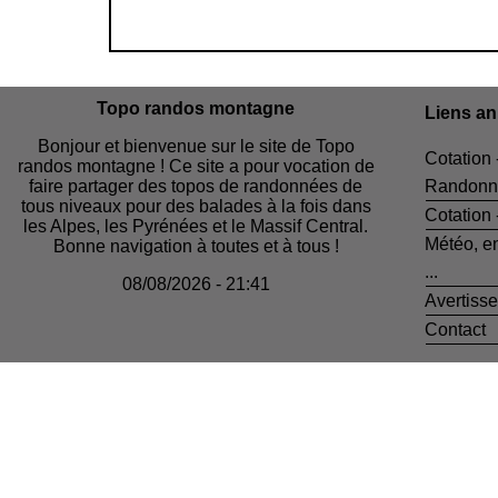
Topo randos montagne
Liens a
Bonjour et bienvenue sur le site de Topo
Cotation 
randos montagne ! Ce site a pour vocation de
faire partager des topos de randonnées de
Randonn
tous niveaux pour des balades à la fois dans
Cotation
les Alpes, les Pyrénées et le Massif Central.
Météo, e
Bonne navigation à toutes et à tous !
...
08/08/2026 - 21:41
Avertiss
Contact